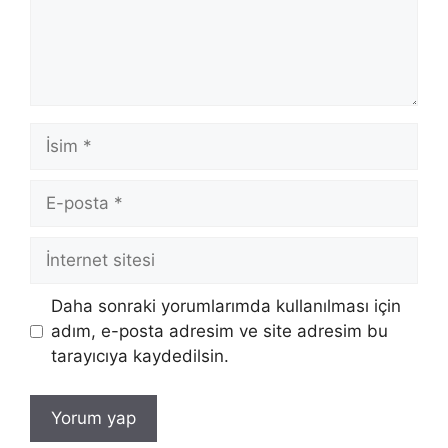
İ
s
i
E
m
-
p
İ
o
n
s
t
Daha sonraki yorumlarımda kullanılması için
t
e
adım, e-posta adresim ve site adresim bu
a
r
tarayıcıya kaydedilsin.
n
e
t