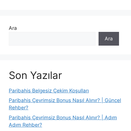
s
i
t
e
Ara
s
i
Ara
Son Yazılar
Paribahis Belgesiz Çekim Koşulları
Paribahis Çevrimsiz Bonus Nasıl Alınır? | Güncel
Rehber?
Paribahis Çevrimsiz Bonus Nasıl Alınır? | Adım
Adım Rehber?