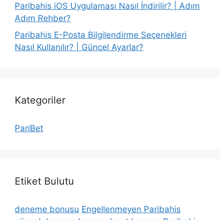
Paribahis iOS Uygulaması Nasıl İndirilir? | Adım
Adım Rehber?
Paribahis E-Posta Bilgilendirme Seçenekleri
Nasıl Kullanılır? | Güncel Ayarlar?
Kategoriler
PariBet
Etiket Bulutu
deneme bonusu
Engellenmeyen Paribahis