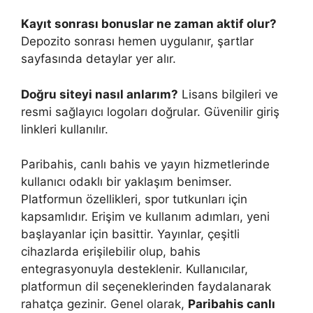
Kayıt sonrası bonuslar ne zaman aktif olur?
Depozito sonrası hemen uygulanır, şartlar
sayfasında detaylar yer alır.
Doğru siteyi nasıl anlarım?
Lisans bilgileri ve
resmi sağlayıcı logoları doğrular. Güvenilir giriş
linkleri kullanılır.
Paribahis, canlı bahis ve yayın hizmetlerinde
kullanıcı odaklı bir yaklaşım benimser.
Platformun özellikleri, spor tutkunları için
kapsamlıdır. Erişim ve kullanım adımları, yeni
başlayanlar için basittir. Yayınlar, çeşitli
cihazlarda erişilebilir olup, bahis
entegrasyonuyla desteklenir. Kullanıcılar,
platformun dil seçeneklerinden faydalanarak
rahatça gezinir. Genel olarak,
Paribahis canlı