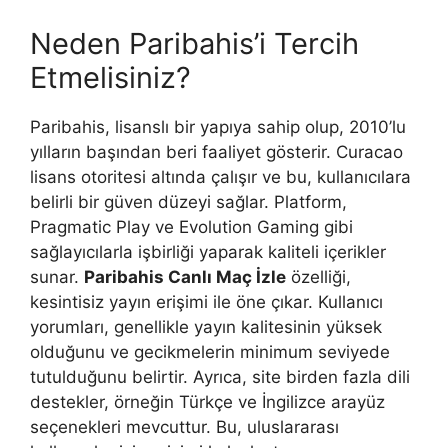
Neden Paribahis’i Tercih
Etmelisiniz?
Paribahis, lisanslı bir yapıya sahip olup, 2010’lu
yılların başından beri faaliyet gösterir. Curacao
lisans otoritesi altında çalışır ve bu, kullanıcılara
belirli bir güven düzeyi sağlar. Platform,
Pragmatic Play ve Evolution Gaming gibi
sağlayıcılarla işbirliği yaparak kaliteli içerikler
sunar.
Paribahis Canlı Maç İzle
özelliği,
kesintisiz yayın erişimi ile öne çıkar. Kullanıcı
yorumları, genellikle yayın kalitesinin yüksek
olduğunu ve gecikmelerin minimum seviyede
tutulduğunu belirtir. Ayrıca, site birden fazla dili
destekler, örneğin Türkçe ve İngilizce arayüz
seçenekleri mevcuttur. Bu, uluslararası