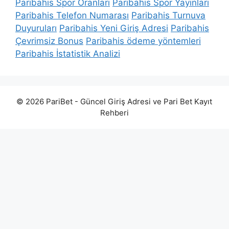
Paribahis Spor Oranları
Paribahis Spor Yayınları
Paribahis Telefon Numarası
Paribahis Turnuva
Duyuruları
Paribahis Yeni Giriş Adresi
Paribahis
Çevrimsiz Bonus
Paribahis ödeme yöntemleri
Paribahis İstatistik Analizi
© 2026 PariBet - Güncel Giriş Adresi ve Pari Bet Kayıt
Rehberi