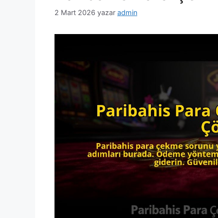
2 Mart 2026
yazar
admin