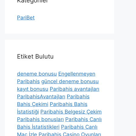
Kategoriler
PariBet
Etiket Bulutu
deneme bonusu
Engellenmeyen
Paribahis
güncel deneme bonusu
kayıt bonusu
Paribahis avantajları
ParibahisAvantajları
Paribahis
Bahis Çekimi
Paribahis Bahis
İstatistiği
Paribahis Belgesiz Çekim
Paribahis bonusları
Paribahis Canlı
Bahis İstatistikleri
Paribahis Canlı
Maç İzle
Paribahis Casino Oyunları