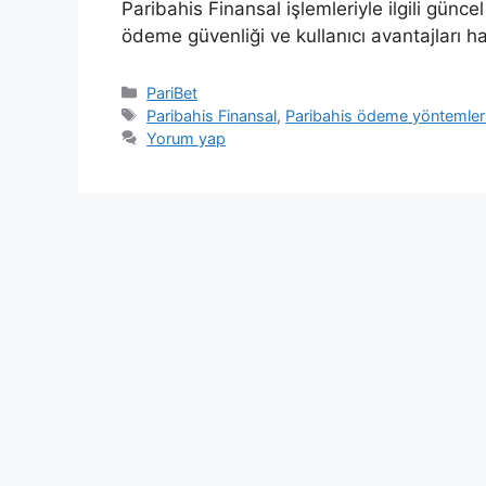
Paribahis Finansal işlemleriyle ilgili günce
ödeme güvenliği ve kullanıcı avantajları hak
K
PariBet
a
E
Paribahis Finansal
,
Paribahis ödeme yöntemler
t
t
Yorum yap
e
i
g
k
o
e
r
t
i
l
l
e
e
r
r