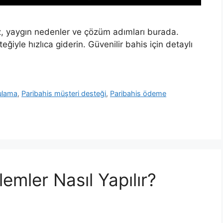
, yaygın nedenler ve çözüm adımları burada.
ğiyle hızlıca giderin. Güvenilir bahis için detaylı
ulama
,
Paribahis müşteri desteği
,
Paribahis ödeme
lemler Nasıl Yapılır?