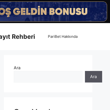
ayıt Rehberi
PariBet Hakkında
Ara
Ara