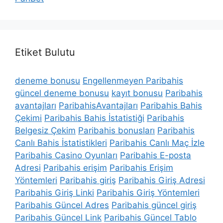
Etiket Bulutu
deneme bonusu
Engellenmeyen Paribahis
güncel deneme bonusu
kayıt bonusu
Paribahis
avantajları
ParibahisAvantajları
Paribahis Bahis
Çekimi
Paribahis Bahis İstatistiği
Paribahis
Belgesiz Çekim
Paribahis bonusları
Paribahis
Canlı Bahis İstatistikleri
Paribahis Canlı Maç İzle
Paribahis Casino Oyunları
Paribahis E-posta
Adresi
Paribahis erişim
Paribahis Erişim
Yöntemleri
Paribahis giriş
Paribahis Giriş Adresi
Paribahis Giriş Linki
Paribahis Giriş Yöntemleri
Paribahis Güncel Adres
Paribahis güncel giriş
Paribahis Güncel Link
Paribahis Güncel Tablo