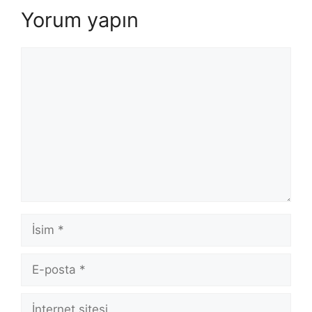
Yorum yapın
Y
o
r
u
m
İ
s
i
E
m
-
p
İ