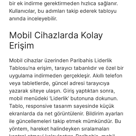
bir ek indirme gerektirmeden hızlıca sağlanır.
Kullanıcılar, bu adımları takip ederek tabloyu
anında inceleyebilir.
Mobil Cihazlarda Kolay
Erişim
Mobil cihazlar üzerinden Paribahis Liderlik
Tablosu’na erişim, tarayıcı tabanlıdır ve özel bir
uygulama indirmeden gerçekleşir. Akıllı telefon
veya tabletlerde, güncel adresi tarayıcıya
yazarak siteye ulaşın. Giriş yaptıktan sonra,
mobil menüdeki ‘Liderlik’ butonuna dokunun.
Tablo, responsive tasarım sayesinde küçük
ekranlarda da net görüntülenir. Bildirim ayarları
ile güncellemeleri takip etmek mümkündür. Bu
yöntem, hareket halindeyken sıralamaları