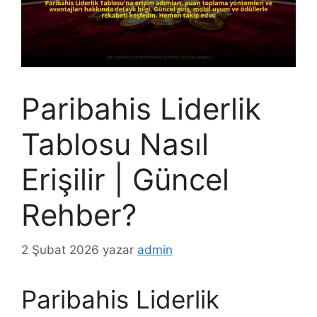
Paribahis Liderlik
Tablosu Nasıl
Erişilir | Güncel
Rehber?
2 Şubat 2026
yazar
admin
Paribahis Liderlik