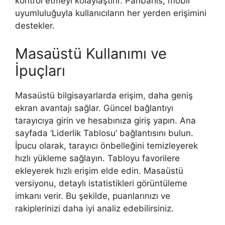
kontrol etmeyi kolaylaştırır. Paribahis, mobil
uyumluluğuyla kullanıcıların her yerden erişimini
destekler.
Masaüstü Kullanımı ve
İpuçları
Masaüstü bilgisayarlarda erişim, daha geniş
ekran avantajı sağlar. Güncel bağlantıyı
tarayıcıya girin ve hesabınıza giriş yapın. Ana
sayfada ‘Liderlik Tablosu’ bağlantısını bulun.
İpucu olarak, tarayıcı önbelleğini temizleyerek
hızlı yükleme sağlayın. Tabloyu favorilere
ekleyerek hızlı erişim elde edin. Masaüstü
versiyonu, detaylı istatistikleri görüntüleme
imkanı verir. Bu şekilde, puanlarınızı ve
rakiplerinizi daha iyi analiz edebilirsiniz.