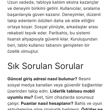
Uzun vadede, tabloya katılım ekstra kazançlar
ve deneyim birikimi getirir. Kullanıcılar, sıralama
başarılarıyla güven kazanır. Deneyimler, düzenli
takip edenlerin ödülleri daha sık elde ettiğini
ortaya koyar. Sosyal yönüyle, arkadaşlar arası
rekabeti teşvik eder. Paribahis, bu sistemi
lisanslı altyapısıyla güvenli kılar. Kuruluşundan
beri, tablo kullanıcı tabanını genişleten bir
özellik olmuştur.
Sık Sorulan Sorular
Güncel giriş adresi nasıl bulunur?
Resmi
sosyal medya kanalları veya güvenilir bağlantılar
üzerinden takip edin.
Liderlik tablosu mobil
uyumlu mu?
Evet, tüm cihazlarda sorunsuz
çalışır.
Puanlar nasıl hesaplanır?
Bahis ve oyun
aktivitelerine göre otomatik belirlenir.
Ödüller ne