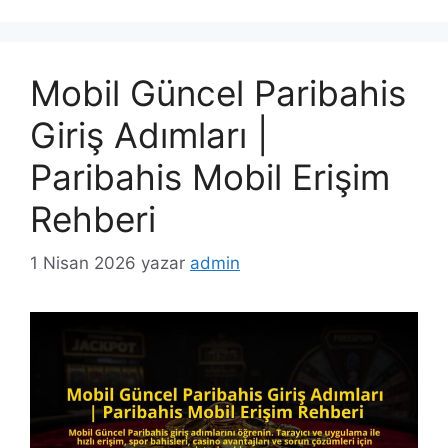
Mobil Güncel Paribahis
Giriş Adımları |
Paribahis Mobil Erişim
Rehberi
1 Nisan 2026
yazar
admin