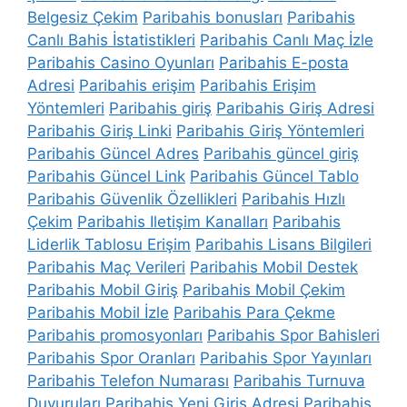
Belgesiz Çekim
Paribahis bonusları
Paribahis
Canlı Bahis İstatistikleri
Paribahis Canlı Maç İzle
Paribahis Casino Oyunları
Paribahis E-posta
Adresi
Paribahis erişim
Paribahis Erişim
Yöntemleri
Paribahis giriş
Paribahis Giriş Adresi
Paribahis Giriş Linki
Paribahis Giriş Yöntemleri
Paribahis Güncel Adres
Paribahis güncel giriş
Paribahis Güncel Link
Paribahis Güncel Tablo
Paribahis Güvenlik Özellikleri
Paribahis Hızlı
Çekim
Paribahis Iletişim Kanalları
Paribahis
Liderlik Tablosu Erişim
Paribahis Lisans Bilgileri
Paribahis Maç Verileri
Paribahis Mobil Destek
Paribahis Mobil Giriş
Paribahis Mobil Çekim
Paribahis Mobil İzle
Paribahis Para Çekme
Paribahis promosyonları
Paribahis Spor Bahisleri
Paribahis Spor Oranları
Paribahis Spor Yayınları
Paribahis Telefon Numarası
Paribahis Turnuva
Duyuruları
Paribahis Yeni Giriş Adresi
Paribahis