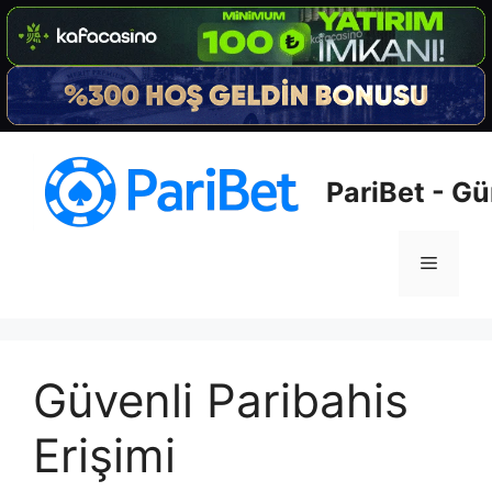
İçeriğe
atla
PariBet - Gü
Menü
Güvenli Paribahis
Erişimi