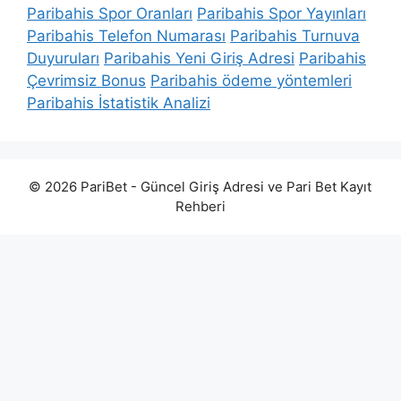
Paribahis Spor Oranları
Paribahis Spor Yayınları
Paribahis Telefon Numarası
Paribahis Turnuva
Duyuruları
Paribahis Yeni Giriş Adresi
Paribahis
Çevrimsiz Bonus
Paribahis ödeme yöntemleri
Paribahis İstatistik Analizi
© 2026 PariBet - Güncel Giriş Adresi ve Pari Bet Kayıt
Rehberi