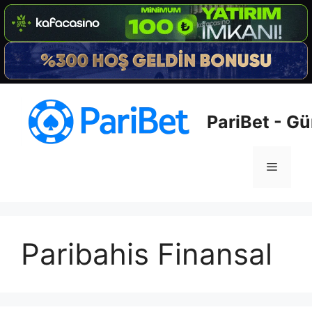
İçeriğe
atla
PariBet - Gü
Menü
Paribahis Finansal