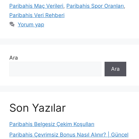
e
i
Paribahis Maç Verileri
,
Paribahis Spor Oranları
,
g
k
Paribahis Veri Rehberi
o
e
r
Yorum yap
t
i
l
l
e
e
r
r
Ara
Ara
Son Yazılar
Paribahis Belgesiz Çekim Koşulları
Paribahis Çevrimsiz Bonus Nasıl Alınır? | Güncel