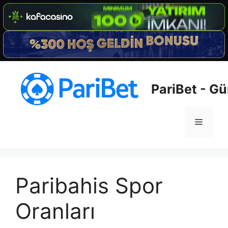
İçeriğe
atla
PariBet - Gü
Menü
Paribahis Spor
Oranları