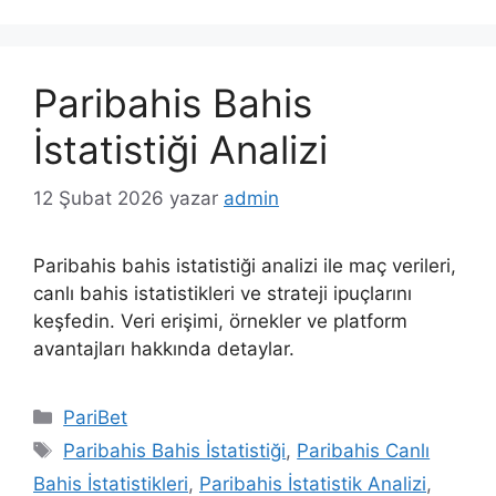
Paribahis Bahis
İstatistiği Analizi
12 Şubat 2026
yazar
admin
Paribahis bahis istatistiği analizi ile maç verileri,
canlı bahis istatistikleri ve strateji ipuçlarını
keşfedin. Veri erişimi, örnekler ve platform
avantajları hakkında detaylar.
K
PariBet
a
E
Paribahis Bahis İstatistiği
,
Paribahis Canlı
t
t
Bahis İstatistikleri
,
Paribahis İstatistik Analizi
,