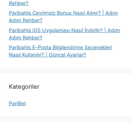
Rehber?
Paribahis Çevrimsiz Bonus Nasıl Alınır? | Adım
Adım Rehber?
Paribahis iOS Uygulaması Nasıl İndirilir? | Adım
Adım Rehber?
Paribahis E-Posta Bilgilendirme Seçenekleri
Nasıl Kullanılır? | Güncel Ayarlar?
Kategoriler
PariBet