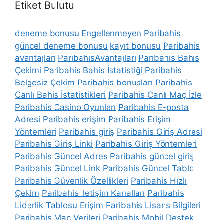
Etiket Bulutu
deneme bonusu
Engellenmeyen Paribahis
güncel deneme bonusu
kayıt bonusu
Paribahis
avantajları
ParibahisAvantajları
Paribahis Bahis
Çekimi
Paribahis Bahis İstatistiği
Paribahis
Belgesiz Çekim
Paribahis bonusları
Paribahis
Canlı Bahis İstatistikleri
Paribahis Canlı Maç İzle
Paribahis Casino Oyunları
Paribahis E-posta
Adresi
Paribahis erişim
Paribahis Erişim
Yöntemleri
Paribahis giriş
Paribahis Giriş Adresi
Paribahis Giriş Linki
Paribahis Giriş Yöntemleri
Paribahis Güncel Adres
Paribahis güncel giriş
Paribahis Güncel Link
Paribahis Güncel Tablo
Paribahis Güvenlik Özellikleri
Paribahis Hızlı
Çekim
Paribahis Iletişim Kanalları
Paribahis
Liderlik Tablosu Erişim
Paribahis Lisans Bilgileri
Paribahis Maç Verileri
Paribahis Mobil Destek