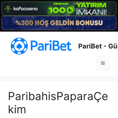
İçeriğe
atla
PariBet - Gü
Menü
ParibahisPaparaÇe
kim