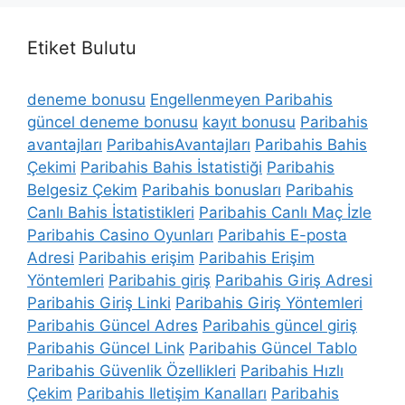
Etiket Bulutu
deneme bonusu
Engellenmeyen Paribahis
güncel deneme bonusu
kayıt bonusu
Paribahis
avantajları
ParibahisAvantajları
Paribahis Bahis
Çekimi
Paribahis Bahis İstatistiği
Paribahis
Belgesiz Çekim
Paribahis bonusları
Paribahis
Canlı Bahis İstatistikleri
Paribahis Canlı Maç İzle
Paribahis Casino Oyunları
Paribahis E-posta
Adresi
Paribahis erişim
Paribahis Erişim
Yöntemleri
Paribahis giriş
Paribahis Giriş Adresi
Paribahis Giriş Linki
Paribahis Giriş Yöntemleri
Paribahis Güncel Adres
Paribahis güncel giriş
Paribahis Güncel Link
Paribahis Güncel Tablo
Paribahis Güvenlik Özellikleri
Paribahis Hızlı
Çekim
Paribahis Iletişim Kanalları
Paribahis