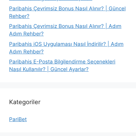
Paribahis Çevrimsiz Bonus Nasıl Alınır? | Güncel
Rehber?
Paribahis Çevrimsiz Bonus Nasıl Alınır? | Adım
Adım Rehber?
Paribahis iOS Uygulaması Nasıl İndirilir? | Adım
Adım Rehber?
Paribahis E-Posta Bilgilendirme Seçenekleri
Nasıl Kullanılır? | Güncel Ayarlar?
Kategoriler
PariBet